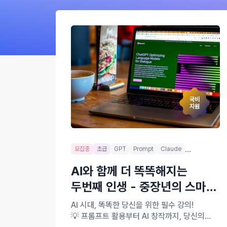
국비
지원
...
모집중
초급
GPT
Prompt
Claude
AI와 함께 더 똑똑해지는
두번째 인생 - 중장년의 스마트
훈련소
AI 시대, 똑똑한 당신을 위한 필수 강의!
💡 프롬프트 활용부터 AI 창작까지, 당신의