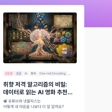
국비
지원
...
모집중
초급
AI
통계
One-Hot Encoding
취향 저격 알고리즘의 비밀:
데이터로 읽는 AI 영화 추천
모델 만들기
📽️ 유튜브와 넷플릭스는
어떻게 내 마음을 나보다 더 잘 알까요?