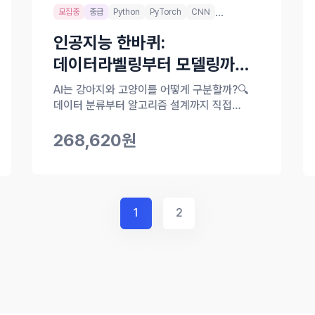
...
모집중
중급
Python
PyTorch
CNN
인공지능 한바퀴:
데이터라벨링부터 모델링까지
돌아보기
AI는 강아지와 고양이를 어떻게 구분할까?🔍
데이터 분류부터 알고리즘 설계까지 직접
해봐요!
268,620원
1
2