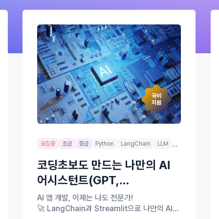
국비
지원
...
모집중
초급
중급
Python
LangChain
LLM
코딩초보도 만드는 나만의 AI
어시스턴트(GPT,
LangChain)
AI 앱 개발, 이제는 나도 전문가!
🚀 LangChain과 Streamlit으로 나만의 AI