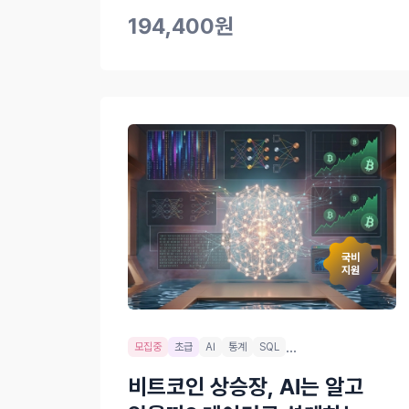
업무와 삶을 혁신할 AI를 만나보세요.
194,400원
국비
지원
...
모집중
초급
AI
통계
SQL
비트코인 상승장, AI는 알고