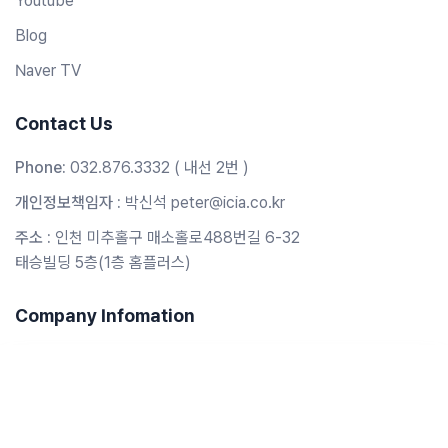
Youtube
Blog
Naver TV
Contact Us
Phone:
032.876.3332 ( 내선 2번 )
개인정보책임자 :
박신석 peter@icia.co.kr
주소 :
인천 미추홀구 매소홀로488번길 6-32
태승빌딩 5층(1층 홈플러스)
Company Infomation
회사명 :
(주)인천일보아카데미
대표 :
조성호
파이썬으로 유튜브 데이터 가지고 놀기 feat.웹 크롤링
사업자등록번호 :
121-86-24448