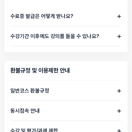
유튜브 크롤링 - 검색 필터링
수료증 발급은 어떻게 받나요?
19분 29초
유튜브 크롤링 - 검색 및 스크롤 적용
수강기간 이후에도 강의를 들을 수 있나요?
21분 13초
판다스 라이브러리 소개 및 활용
28분 05초
판다스로 크롤링 결과 저장하기
환불규정 및 이용제한 안내
12분 43초
형태소 분석을 위한 konlpy
일반코스 환불규정
26분 36초
형태소 분석 및 명사, 형용사 추출
동시접속 안내
13분 11초
워드클라우드 라이브러리 활용
수강 및 평가/과제 제한