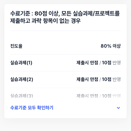
20분 15초
파이썬 함수 응용
수료기준 : 80점 이상, 모든 실습과제/프로젝트를
제출하고 과락 항목이 없는 경우
18분 55초
파이썬 모듈과 모듈 활용
17분 27초
진도율
80% 이상
파이썬 패키지 설치 및 numpy, matplotlib
30분 05초
실습과제(1)
제출시 만점
/
10점
반영
HTML, CSS, Javascript 소개 및 선택자
실습과제(2)
제출시 만점
/
10점
반영
30분 35초
Javascript DOM, BOM api
실습과제(3)
제출시 만점
/
10점
반영
22분 13초
수료기준 모두 확인하기
Selenium 소개 및 시작
실습과제(4)
제출시 만점
/
10점
반영
16분 02초
실습과제(5)
제출시 만점
/
10점
반영
Selenium 기본 사용법 - find_element