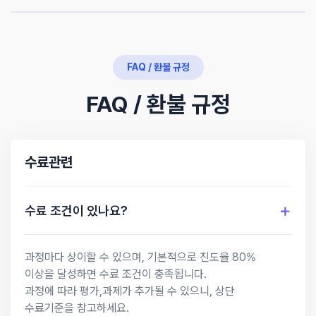
18분 30초
진행평가
없음
Selenium 기본 사용법 - 요소 접근하기
FAQ / 환불 규정
18분 26초
최종평가
없음
크롤링 시작하기
FAQ / 환불 규정
프로젝트
제출시 만점
/
50점
반영
16분 51초
유튜브 크롤링 - 시작
수료관련
14분 52초
유튜브 크롤링 - 검색 기능 활용
수료 조건이 있나요?
24분 50초
유튜브 크롤링 - 스크롤 제어
과정마다 상이할 수 있으며, 기본적으로 진도율 80%
18분 27초
이상을 달성하면 수료 조건이 충족됩니다.
유튜브 크롤링 - 무한 스크롤
과정에 따라 평가,과제가 추가될 수 있으니, 상단
수료기준을 참고하세요.
18분 07초