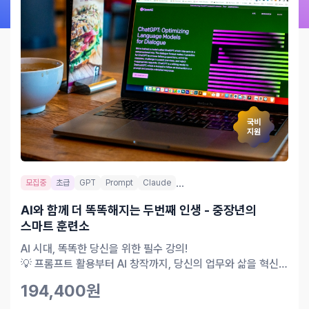
국비
지원
...
모집중
초급
GPT
Prompt
Claude
AI와 함께 더 똑똑해지는 두번째 인생 - 중장년의
스마트 훈련소
AI 시대, 똑똑한 당신을 위한 필수 강의!
💡 프롬프트 활용부터 AI 창작까지, 당신의 업무와 삶을 혁신할
AI를 만나보세요.
194,400원