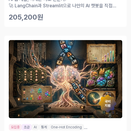
🚀 LangChain과 Streamlit으로 나만의 AI 챗봇을 직접
구현해 보세요.
205,200원
국비
지원
...
모집중
초급
AI
통계
One-Hot Encoding