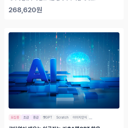
268,620원
...
모집중
초급
중급
챗GPT
Scratch
이미지인식